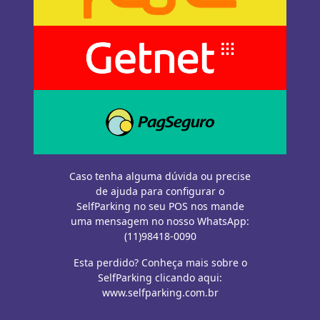
Caso tenha alguma dúvida ou precise
de ajuda para configurar o
SelfParking no seu POS nos mande
uma mensagem no nosso WhatsApp:
(11)98418-0090
Esta perdido? Conheça mais sobre o
SelfParking clicando aqui:
www.selfparking.com.br